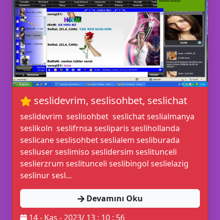
💡
💙
📜
seslidevrim, seslisohbet, seslichat
seslidevrim seslisohbet seslichat seslialmanya
seslikoln seslifrnsa sesliparis seslihollanda
seslicane seslisohbet seslialem sesliburada
sesliuser seslimiso seslidersim seslitunceli
seslierzrum seslitunceli seslibingol seslielazig
💙
seslinur sesl...
Devamını Oku
14 - Kas - 2023/ 13 : 10 : 56