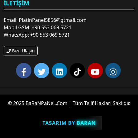
İLETIŞIM
Email: PlatinPanel5856@gtmail.com
Mobil GSM: +90 553 069 5721
🤷‍♂️
WhatsApp: +90 553 069 5721
Bize Ulaşın
🥳
© 2025 BaRaNPaNeL.Com | Tüm Telif Hakları Saklıdır.
💌
TASARIM BY
BARAN