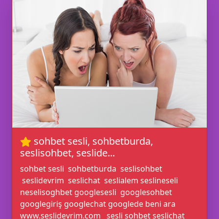
🖥️
sohbet sesli, sohbetburda,
🎊
seslisohbet, seslide...
sohbet sesli sohbetburda seslisohbet
seslidevrim seslichat seslialem seslineseli
neselisoghbet googlesesli googlesohbet
googlegiriş googlechat googlede beni ara
www.seslidevrim.com sesli sohbet seslichat