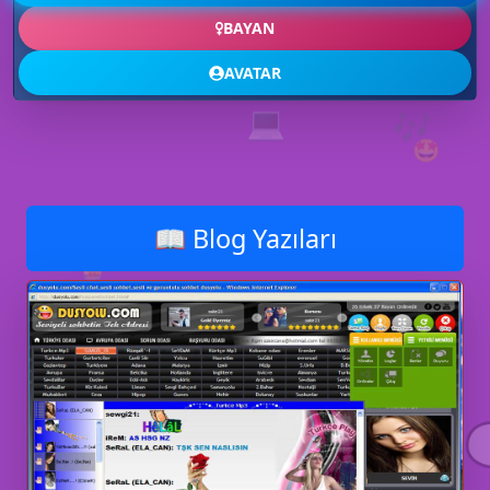
BAYAN
📶
AVATAR
💻
🎶
🤩
📖 Blog Yazıları
💡
