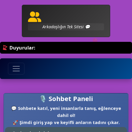
Arkadaşlığın Tek Sitesi 💬
🎈
🎉
Duyurular:
🎙️ Sohbet Paneli
💬
Sohbete katıl, yeni insanlarla tanış, eğlenceye
dahil ol!
🚀
Şimdi giriş yap ve keyifli anların tadını çıkar.