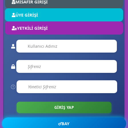
MİSAFİR GİRİŞİ
ÜYE GİRİŞİ
YETKİLİ GİRİŞİ
🎊
BAY