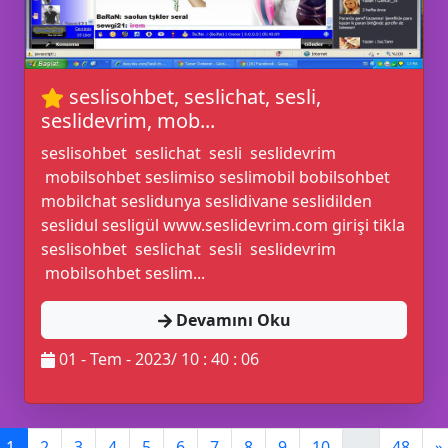
seslisohbet, seslichat, sesli,
seslidevrim, mob...
seslisohbet seslichat sesli seslidevrim
💡
mobilsohbet seslimiso seslimobil bobilsohbet
mobilchat seslidunya seslidivane seslidilden
seslidul sesligül www.seslidevrim.com girişi tikla
seslisohbet seslichat sesli seslidevrim
mobilsohbet seslim...
Devamını Oku
01 - Tem - 2023/ 10 : 40 : 06
1
2
3
4
5
6
7
8
9
10
...
48
»