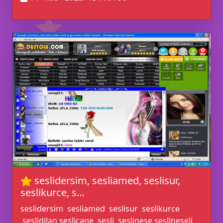
⭐
💡
seslidersim, sesliamed, seslisur,
seslikurce, s...
seslidersim sesliamed seslisur seslikurce
seslidilan seslicane sesli seslineşe seslineseli