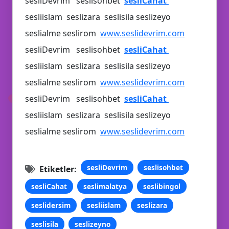
sesliDevrim seslisohbet
sesliCahat
sesliislam seslizara seslisila seslizeyo
🎉
seslialme seslirom
www.seslidevrim.com
sesliDevrim seslisohbet
sesliCahat
sesliislam seslizara seslisila seslizeyo
seslialme seslirom
www.seslidevrim.com
✉️
🎈
sesliDevrim seslisohbet
sesliCahat
sesliislam seslizara seslisila seslizeyo
seslialme seslirom
www.seslidevrim.com
sesliDevrim
seslisohbet
Etiketler:
sesliCahat
seslimalatya
seslibingol
seslidersim
sesliislam
seslizara
seslisila
seslizeyno