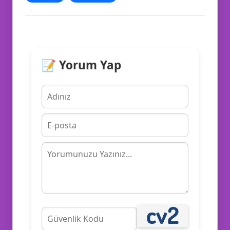
📝
📝 Yorum Yap
📱