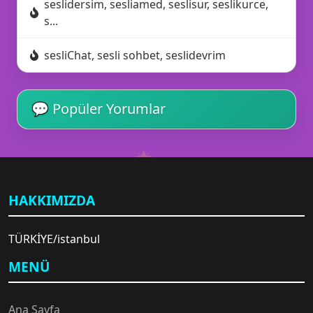
seslidersim, sesliamed, seslisur, seslikurce,
s...
sesliChat, sesli sohbet, seslidevrim
💬 Popüler Yorumlar
🌟
✉️
HAKKIMIZDA
TÜRKİYE/istanbul
🎆
MENÜ
Ana Sayfa