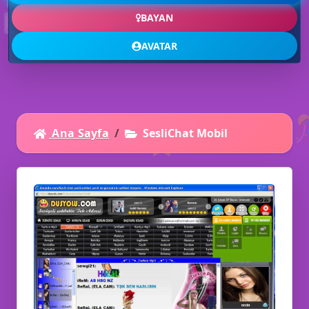
✉️
BAYAN
AVATAR
⭐
Ana Sayfa
SesliChat Mobil