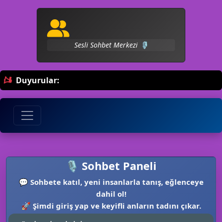
🖥️
Arkadaşlığın Tek Sitesi 💬
Duyurular:
🎙️ Sohbet Paneli
💬
Sohbete katıl, yeni insanlarla tanış, eğlenceye
dahil ol!
🚀
Şimdi giriş yap ve keyifli anların tadını çıkar.