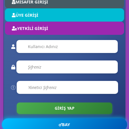
MİSAFİR GİRİŞİ
ÜYE GİRİŞİ
YETKİLİ GİRİŞİ
📝
BAY