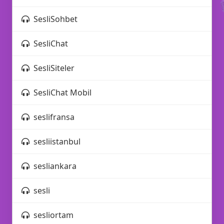
🎙️

SesliSohbet
SesliChat
✉️
SesliSiteler
📢
SesliChat Mobil
seslifransa
sesliistanbul
sesliankara
📝
sesli
sesliortam