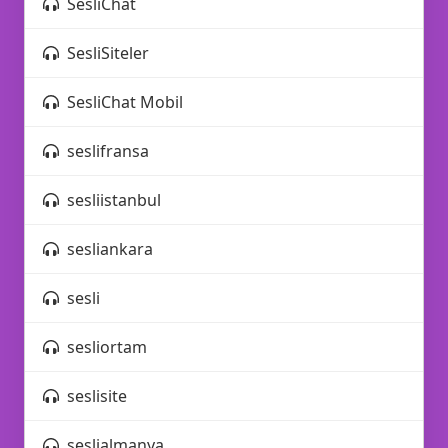
SesliChat
SesliSiteler
SesliChat Mobil
🎈
seslifransa
sesliistanbul
sesliankara
sesli
🔥
sesliortam
seslisite
seslialmanya