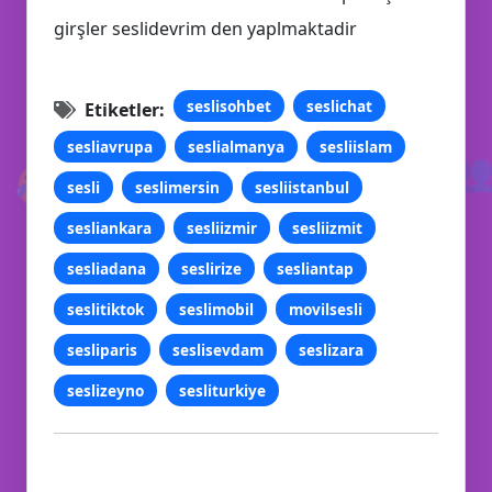
girşler seslidevrim den yaplmaktadir
seslisohbet
seslichat
Etiketler:
sesliavrupa
seslialmanya
sesliislam

😂
sesli
seslimersin
sesliistanbul
sesliankara
sesliizmir
sesliizmit
sesliadana
seslirize
sesliantap
seslitiktok
seslimobil
movilsesli
sesliparis
seslisevdam
seslizara
seslizeyno
sesliturkiye