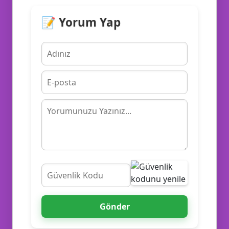
📝 Yorum Yap
🎙️
👨‍💻
Gönder