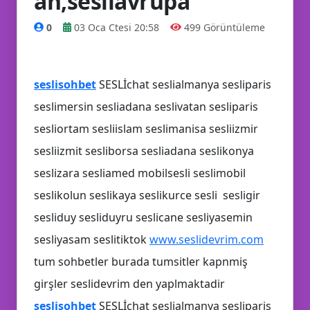
an,sesliavrupa
0
03 Oca Ctesi 20:58
499 Görüntüleme
seslisohbet
SESLİchat seslialmanya sesliparis
seslimersin sesliadana seslivatan sesliparis
sesliortam sesliislam seslimanisa sesliizmir
sesliizmit sesliborsa sesliadana seslikonya
seslizara sesliamed mobilsesli seslimobil
👥
seslikolun seslikaya seslikurce sesli sesligir
📝
sesliduy sesliduyru seslicane sesliyasemin
sesliyasam seslitiktok
www.seslidevrim.com
tum sohbetler burada tumsitler kapnmiş
girşler seslidevrim den yaplmaktadir
seslisohbet
SESLİchat seslialmanya sesliparis