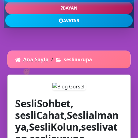
BAYAN
AVATAR
Ana Sayfa
sesliavrupa
🥳
SesliSohbet,
sesliCahat,Seslialman
ya,SesliKolun,seslivat