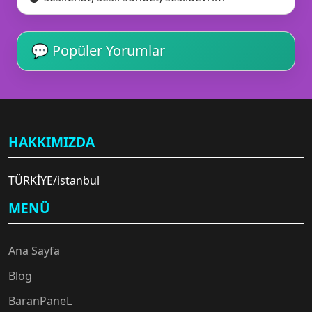
💬 Popüler Yorumlar
HAKKIMIZDA
💡
TÜRKİYE/istanbul
🎧
MENÜ
Ana Sayfa
Blog
BaranPaneL