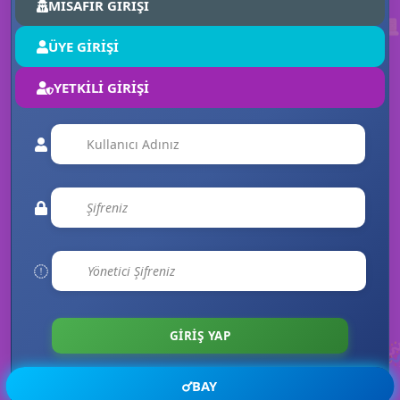
MİSAFİR GİRİŞİ

💌
ÜYE GİRİŞİ
YETKİLİ GİRİŞİ
🎉

BAY