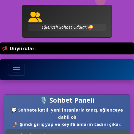
💛
Avrupanın Sesi Sohbet Merkezi 🤩🔥️
Duyurular:
🎙️ Sohbet Paneli
💬
Sohbete katıl, yeni insanlarla tanış, eğlenceye
dahil ol!
🚀
Şimdi giriş yap ve keyifli anların tadını çıkar.