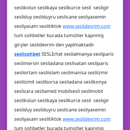
💻
seslikolun seslikaya seslikurce sesli sesligir
💭
sesliduy sesliduyru seslicane sesliyasemin
sesliyasam seslitiktok
www.seslidevrim.com
tum sohbetler burada tumsitler kapnmiş
girşler seslidevrim den yaplmaktadir
seslisohbet
SESLİchat seslialmanya sesliparis
seslimersin sesliadana seslivatan sesliparis
📩
sesliortam sesliislam seslimanisa sesliizmir
📝
sesliizmit sesliborsa sesliadana seslikonya
seslizara sesliamed mobilsesli seslimobil
🤩
seslikolun seslikaya seslikurce sesli sesligir
sesliduy sesliduyru seslicane sesliyasemin
sesliyasam seslitiktok
www.seslidevrim.com
tum sohbetler burada tumsitler kapnmiş