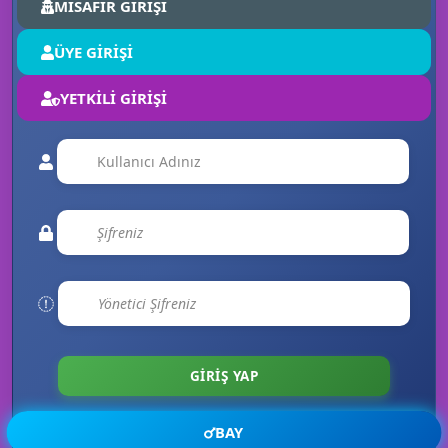
MİSAFİR GİRİŞİ
ÜYE GİRİŞİ
💚
YETKİLİ GİRİŞİ
💖
BAY