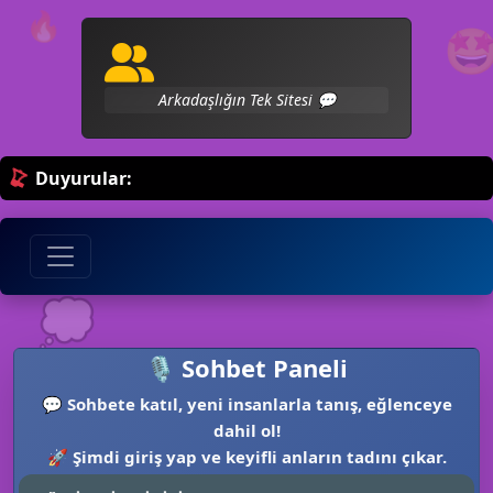
🔥

😎
Arkadaşlığın Tek Sitesi 💬
Duyurular:
💭
🎙️ Sohbet Paneli
💬
Sohbete katıl, yeni insanlarla tanış, eğlenceye
dahil ol!
🚀
Şimdi giriş yap ve keyifli anların tadını çıkar.