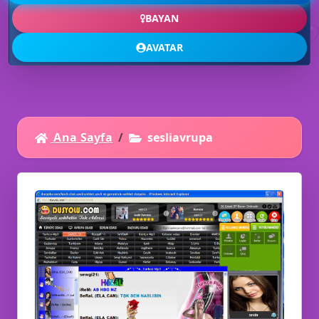
📜
BAYAN

AVATAR
Ana Sayfa
sesliavrupa