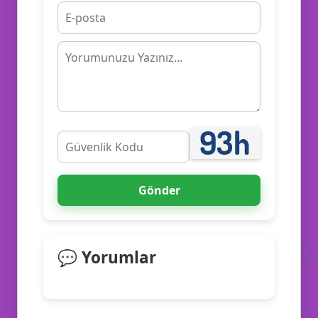
Gönder

💬 Yorumlar