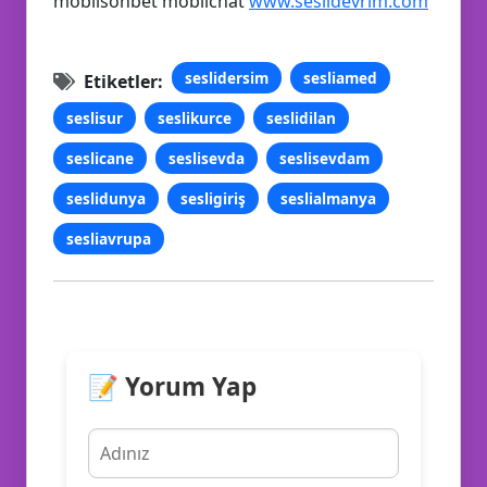
mobilsohbet mobilchat
www.seslidevrim.com
seslidersim
sesliamed
Etiketler:
seslisur
seslikurce
seslidilan
seslicane
seslisevda
seslisevdam
seslidunya
sesligiriş
seslialmanya
sesliavrupa
📝 Yorum Yap