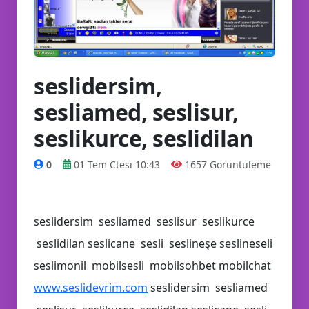
seslidersim,
sesliamed, seslisur,
seslikurce, seslidilan
0
01 Tem Ctesi 10:43
1657 Görüntüleme
seslidersim sesliamed seslisur seslikurce
🤩
seslidilan seslicane sesli seslineşe seslineseli
seslimonil mobilsesli mobilsohbet mobilchat
✉️
www.seslidevrim.com
seslidersim sesliamed