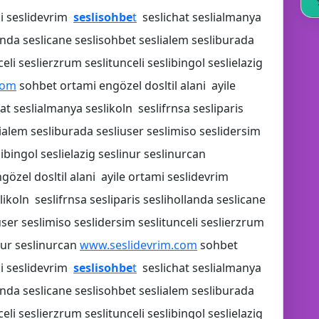
mi seslidevrim
seslisohbe
t
seslichat seslialmanya
landa seslicane seslisohbet seslialem sesliburada
eli seslierzrum seslitunceli seslibingol seslielazig
com
sohbet ortami engözel dosltil alani ayile
at seslialmanya seslikoln seslifrnsa sesliparis
lialem sesliburada sesliuser seslimiso seslidersim
libingol seslielazig seslinur seslinurcan
özel dosltil alani ayile ortami seslidevrim
ikoln seslifrnsa sesliparis seslihollanda seslicane
ser seslimiso seslidersim seslitunceli seslierzrum
inur seslinurcan
www.seslidevrim.com
sohbet
mi seslidevrim
seslisohbe
t
seslichat seslialmanya
landa seslicane seslisohbet seslialem sesliburada
🎤
eli seslierzrum seslitunceli seslibingol seslielazig