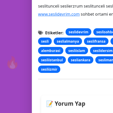
seslitunceli seslierzrum seslitunceli ses
www.seslidevrim.com
sohbet ortami eng
seslidevrim
seslisohb
Etiketler:
sesli
seslialmanya
seslifransa
alemburasi
sesliislam
seslidersim
🔥
sesliistanbul
sesliankara
sesliman
sesliizmir
📝 Yorum Yap