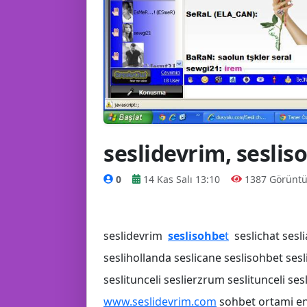
seslidevrim, seslis
😂
0
14 Kas Salı 13:10
1387 Görünt
seslidevrim
seslisohbe
t
seslichat sesli
seslihollanda seslicane seslisohbet ses
seslitunceli seslierzrum seslitunceli ses
www.seslidevrim.com
sohbet ortami eng