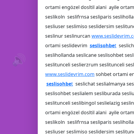
ortami engözel dosltil alani ayile orta
seslikoln seslifrnsa sesliparis seslihol
sesliuser seslimiso seslidersim seslitunc
💬
seslinur seslinurcan
www.seslidevrim.
ortami seslidevrim
seslisohbe
t
seslich
🔊
🔊
seslihollanda seslicane seslisohbet ses
seslitunceli seslierzrum seslitunceli ses
www.seslidevrim.com
sohbet ortami eng
📱
seslisohbe
t
seslichat seslialmanya sesl
seslisohbet seslialem sesliburada sesliu
seslitunceli seslibingol seslielazig sesl
ortami engözel dosltil alani ayile orta
📢
seslikoln seslifrnsa sesliparis seslihol
sesliuser seslimiso seslidersim seslitunc