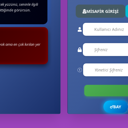
ek yüzünü, seninle ilgili
ittiğinde görürsün.
MİSAFİR GİRİŞİ
yok ama en çok kırılan yer
BAY