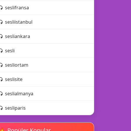
seslifransa
sesliistanbul
🎊
sesliankara
sesli
sesliortam
seslisite
💖
seslialmanya
sesliparis
🔥 Popüler Konular