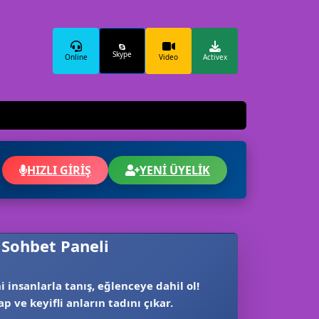
Skype
Online
Video
Activex
HIZLI GİRİŞ
YENİ ÜYELİK
️ Sohbet Paneli
i insanlarla tanış, eğlenceye dahil ol!
ap ve keyifli anların tadını çıkar.