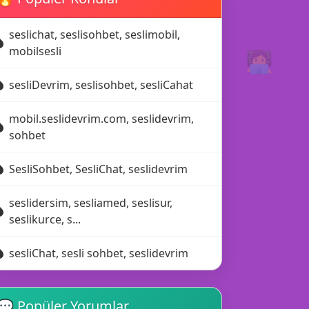
seslichat, seslisohbet, seslimobil,
👩‍💻
mobilsesli
sesliDevrim, seslisohbet, sesliCahat
mobil.seslidevrim.com, seslidevrim,
sohbet
SesliSohbet, SesliChat, seslidevrim
📩
💛
seslidersim, sesliamed, seslisur,
seslikurce, s...
sesliChat, sesli sohbet, seslidevrim
💬 Popüler Yorumlar