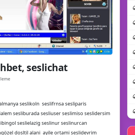
ohbet, seslichat
üleme
almanya seslikoln seslifrnsa sesliparis
lialem sesliburada sesliuser seslimiso seslidersim
libingol seslielazig seslinur seslinurcan
özel dosltil alani ayile ortami seslidevrim