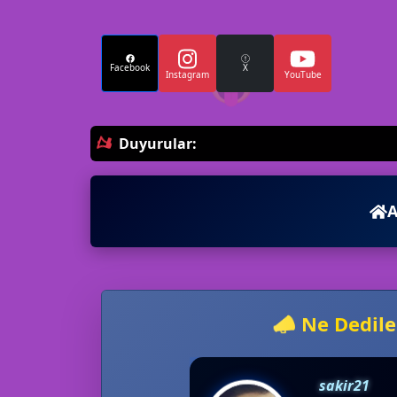
😜
Facebook
X
Instagram
YouTube
Duyurular:
A
📣 Ne Dedile
sakir21