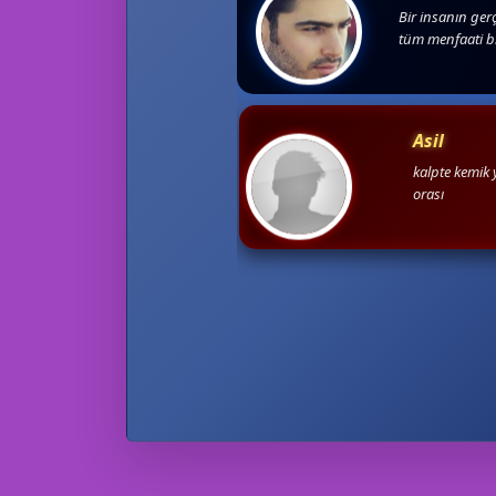
Bir insanın gerç
tüm menfaati b
Asil
kalpte kemik 
orası