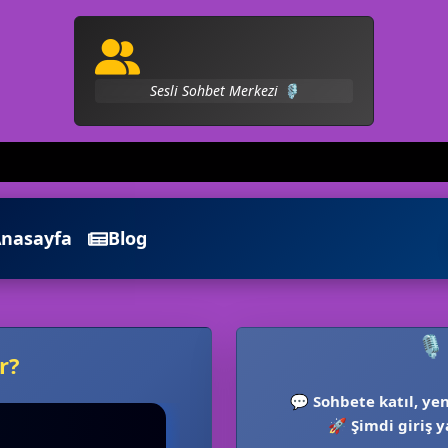
Arkadaşlığın Tek Sitesi 💬
nasayfa
Blog
🎙
r?
💬
Sohbete katıl, yen
🚀
Şimdi giriş y