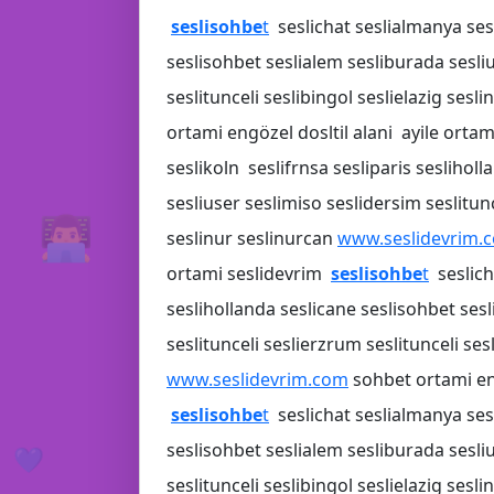
seslisohbe
t
seslichat seslialmanya sesl
seslisohbet seslialem sesliburada sesliu
seslitunceli seslibingol seslielazig sesl
ortami engözel dosltil alani ayile orta
seslikoln seslifrnsa sesliparis seslihol
sesliuser seslimiso seslidersim seslitunc
👨‍💻
💛
seslinur seslinurcan
www.seslidevrim.
ortami seslidevrim
seslisohbe
t
seslich
seslihollanda seslicane seslisohbet ses
seslitunceli seslierzrum seslitunceli ses
www.seslidevrim.com
sohbet ortami eng
seslisohbe
t
seslichat seslialmanya sesl
💙
seslisohbet seslialem sesliburada sesliu
seslitunceli seslibingol seslielazig sesl