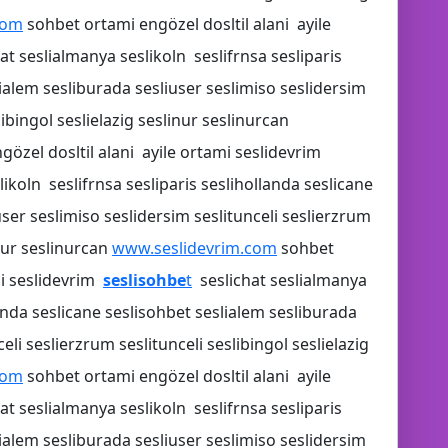
com
sohbet ortami engözel dosltil alani ayile
at seslialmanya seslikoln seslifrnsa sesliparis
💡
lialem sesliburada sesliuser seslimiso seslidersim
libingol seslielazig seslinur seslinurcan
özel dosltil alani ayile ortami seslidevrim
ikoln seslifrnsa sesliparis seslihollanda seslicane
ser seslimiso seslidersim seslitunceli seslierzrum
inur seslinurcan
www.seslidevrim.com
sohbet
mi seslidevrim
seslisohbe
t
seslichat seslialmanya
landa seslicane seslisohbet seslialem sesliburada
eli seslierzrum seslitunceli seslibingol seslielazig
com
sohbet ortami engözel dosltil alani ayile
at seslialmanya seslikoln seslifrnsa sesliparis
lialem sesliburada sesliuser seslimiso seslidersim