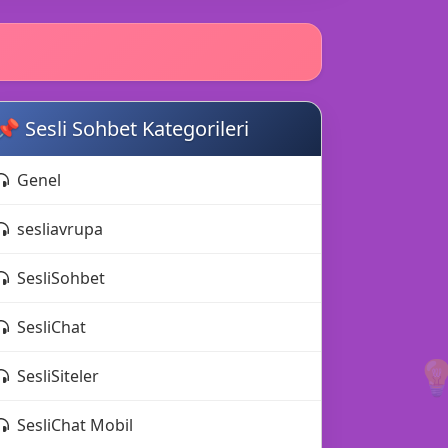
📌 Sesli Sohbet Kategorileri
Genel
sesliavrupa
SesliSohbet
SesliChat

SesliSiteler
SesliChat Mobil