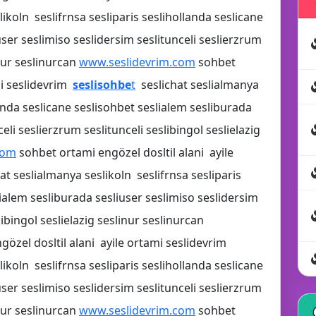
ikoln seslifrnsa sesliparis seslihollanda seslicane
ser seslimiso seslidersim seslitunceli seslierzrum
inur seslinurcan
www.seslidevrim.com
sohbet
mi seslidevrim
seslisohbe
t
seslichat seslialmanya
landa seslicane seslisohbet seslialem sesliburada
eli seslierzrum seslitunceli seslibingol seslielazig
com
sohbet ortami engözel dosltil alani ayile
at seslialmanya seslikoln seslifrnsa sesliparis
lialem sesliburada sesliuser seslimiso seslidersim
🎧
libingol seslielazig seslinur seslinurcan
özel dosltil alani ayile ortami seslidevrim
ikoln seslifrnsa sesliparis seslihollanda seslicane
ser seslimiso seslidersim seslitunceli seslierzrum
inur seslinurcan
www.seslidevrim.com
sohbet