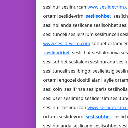
seslinur seslinurcan
www.seslidevrim.
ortami seslidevrim
seslisohbe
t
seslich
seslihollanda seslicane seslisohbet ses
seslitunceli seslierzrum seslitunceli ses
www.seslidevrim.com
sohbet ortami eng
seslisohbe
t
seslichat seslialmanya sesl
seslisohbet seslialem sesliburada sesliu
seslitunceli seslibingol seslielazig sesl
ortami engözel dosltil alani ayile orta
seslikoln seslifrnsa sesliparis seslihol
sesliuser seslimiso seslidersim seslitunc
seslinur seslinurcan
www.seslidevrim.
ortami seslidevrim
seslisohbe
t
seslich
seslihollanda seslicane seslisohbet ses