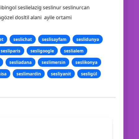
libingol seslielazig seslinur seslinurcan
özel dosltil alani ayile ortami
et
seslichat
seslisayfam
seslidunya
sesliparis
sesligoogle
seslialem
sesliadana
seslimersin
seslikonya
isa
seslimardin
sesliyanit
sesligül